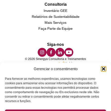
Consultoria
Inventário GEE
Relatórios de Sustentabilidade
Mais Serviços
Faça Parte da Equipe
Siga-nos
© 2026 Sinergya Consultoria e Treinamentos
Desenvolvido por
Gerenciar o consentimento
Para fornecer as melhores experiências, usamos tecnologias como
A
Sinergya Business School
é a divisão de educação da
cookies para armazenar e/ou acessar informações do dispositivo. O
SINERGYA TREINAMENTOS LTDA — pós-graduação,
consentimento para essas tecnologias nos permitirá processar dados
como comportamento de navegação ou IDs exclusivos neste site. Não
micro-certificações e cursos livres em sustentabilidade,
consentir ou retirar o consentimento pode afetar negativamente certos
gestão e ESG.
recursos e funções.