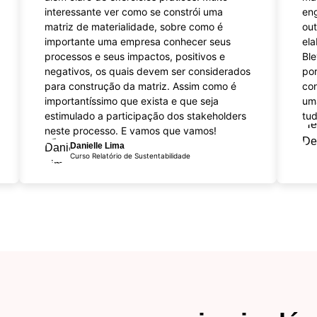
interessante ver como se constrói uma
eng
matriz de materialidade, sobre como é
ou
importante uma empresa conhecer seus
ela
processos e seus impactos, positivos e
Ble
negativos, os quais devem ser considerados
por
para construção da matriz. Assim como é
co
importantíssimo que exista e que seja
um
estimulado a participação dos stakeholders
tud
neste processo. E vamos que vamos!
Danielle Lima
Curso Relatório de Sustentabilidade