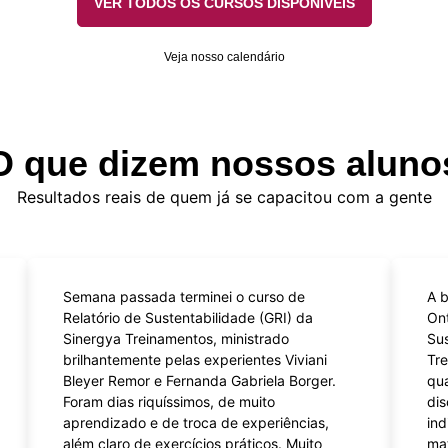
VER TODOS OS CURSOS DISPONÍVEIS
Veja nosso calendário
O que dizem nossos aluno
Resultados reais de quem já se capacitou com a gente
Semana passada terminei o curso de
A b
Relatório de Sustentabilidade (GRI) da
Ont
Sinergya Treinamentos, ministrado
Sus
brilhantemente pelas experientes Viviani
Tr
Bleyer Remor e Fernanda Gabriela Borger.
qua
Foram dias riquíssimos, de muito
dis
aprendizado e de troca de experiências,
ind
além claro de exercícios práticos. Muito
ma