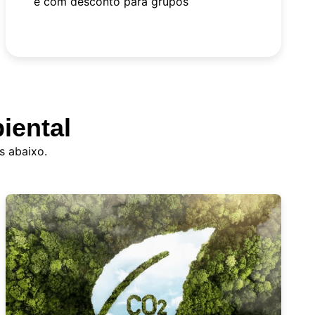
e com desconto para grupos
iental
s abaixo.