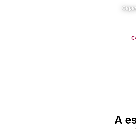
Capac
C
A es