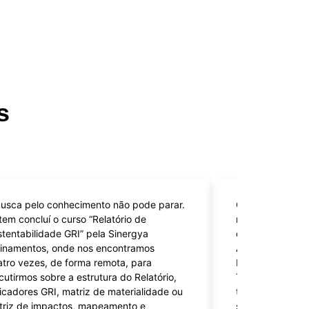
s
usca pelo conhecimento não pode parar.
Concluí mais um
em concluí o curso “Relatório de
minha jornada pr
tentabilidade GRI” pela Sinergya
oportunidade de
einamentos, onde nos encontramos
Auditor Líder d
tro vezes, de forma remota, para
Integrados (SGI
cutirmos sobre a estrutura do Relatório,
Treinamentos, u
icadores GRI, matriz de materialidade ou
transformadora 
triz de impactos, mapeamento e
sobre gestão da