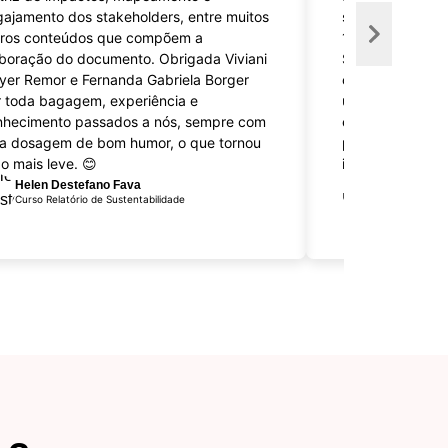
ajamento dos stakeholders, entre muitos
saúde e seguran
tros conteúdos que compõem a
14001 e 45001)
boração do documento. Obrigada Viviani
Sinergya Treina
yer Remor e Fernanda Gabriela Borger
condução impec
 toda bagagem, experiência e
um agradecimen
nhecimento passados a nós, sempre com
engenheiro Wag
a dosagem de bom humor, o que tornou
pela didática cl
o mais leve. 😊
incentivo ao pen
Helen Destefano Fava
Jagger Len
Curso Relatório de Sustentabilidade
Curso Auditor 