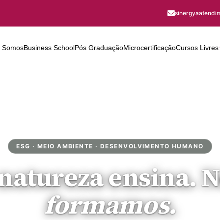
sinergyaatend
 Somos
Business School
Pós Graduação
Microcertificação
Cursos Livres
ESG · MEIO AMBIENTE · DESENVOLVIMENTO HUMANO
natureza ensina. 
formamos.