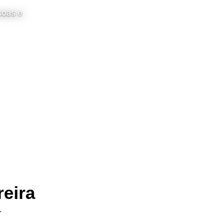
soas e
ta
reira
.