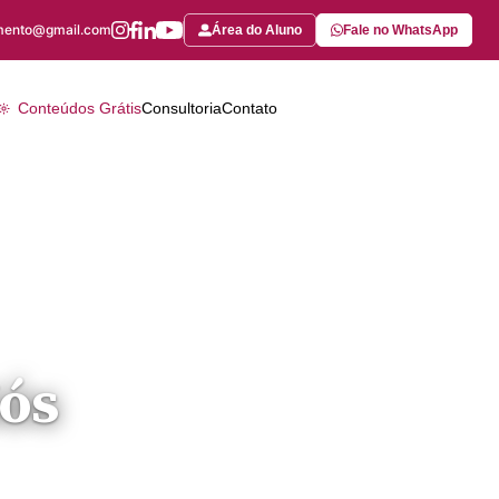
imento@gmail.com
Área do Aluno
Fale no WhatsApp
Conteúdos Grátis
Consultoria
Contato
Nós