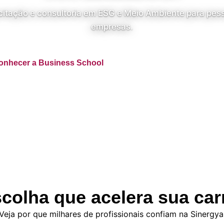
itação e consultoria em ESG e Meio Ambiente para pes
empresas.
onhecer a Business School
Falar com um especialis
colha que acelera sua car
Veja por que milhares de profissionais confiam na Sinergya