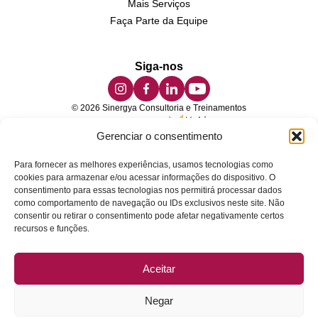
Mais Serviços
Faça Parte da Equipe
Siga-nos
© 2026 Sinergya Consultoria e Treinamentos
Desenvolvido por
Gerenciar o consentimento
Para fornecer as melhores experiências, usamos tecnologias como
A
Sinergya Business School
é a divisão de educação da
cookies para armazenar e/ou acessar informações do dispositivo. O
SINERGYA TREINAMENTOS LTDA — pós-graduação,
consentimento para essas tecnologias nos permitirá processar dados
como comportamento de navegação ou IDs exclusivos neste site. Não
micro-certificações e cursos livres em sustentabilidade,
consentir ou retirar o consentimento pode afetar negativamente certos
gestão e ESG.
recursos e funções.
SINERGYA TREINAMENTOS LTDA
Aceitar
CNPJ: 36.692.255/0001-00 · Rua Casa dos Mouros, 116, Socorro, São
Paulo - SP, 04763-240, Brasil
Negar
Telefone/WhatsApp:
+55 11 98104-4973
· E-mail: